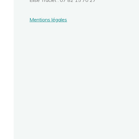
Élise Traclet : 07 82 15 70 27
Mentions légales