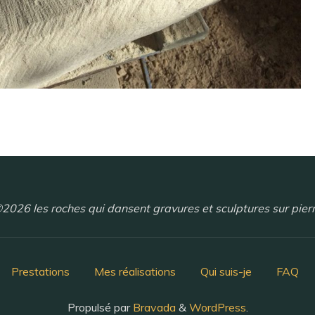
2026 les roches qui dansent gravures et sculptures sur pier
Prestations
Mes réalisations
Qui suis-je
FAQ
Propulsé par
Bravada
&
WordPress
.