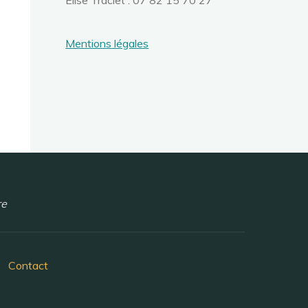
Élise Traclet : 07 82 15 70 27
Mentions légales
re
Contact