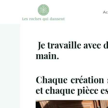
Aller
au
Ac
les roches
contenu
qui
dansent
Je travaille avec 
gravures
et
main.
sculptures
sur
Chaque création 
pierre
et chaque pièce e