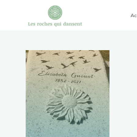
Aller
au
Ac
les roches
contenu
qui
dansent
gravures
et
sculptures
sur
pierre