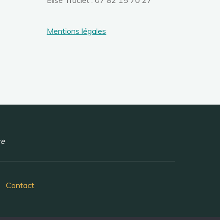
Élise Traclet : 07 82 15 70 27
Mentions légales
re
Contact