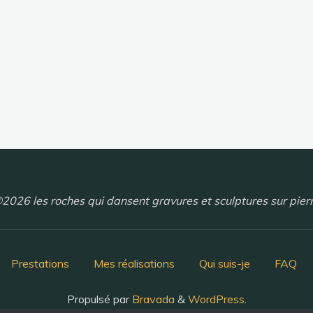
2026 les roches qui dansent gravures et sculptures sur pier
Prestations
Mes réalisations
Qui suis-je
FAQ
Propulsé par
Bravada
&
WordPress
.