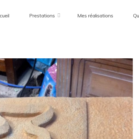
cueil
Prestations
Mes réalisations
Qu
I
M
G
_
3
8
9
5