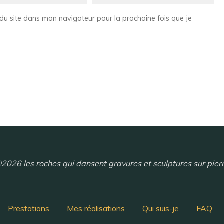
du site dans mon navigateur pour la prochaine fois que je
2026 les roches qui dansent gravures et sculptures sur pier
Prestations
Mes réalisations
Qui suis-je
FAQ