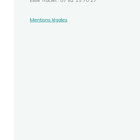
Élise Traclet : 07 82 15 70 27
Mentions légales