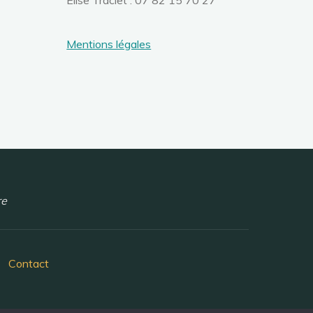
Élise Traclet : 07 82 15 70 27
Mentions légales
re
Contact