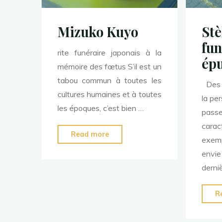
Mizuko Kuyo
Stè
fun
rite funéraire japonais à la
ép
mémoire des fœtus S’il est un
tabou commun à toutes les
Des s
cultures humaines et à toutes
la pe
les époques, c’est bien …
pas
carac
"Mizuko
Read more
exem
Kuyo"
envie
derni
R