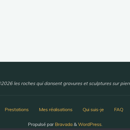
2026 les roches qui dansent gravures et sculptures sur pier
Prestations
Mes réalisations
Qui suis-je
FAQ
Propulsé par
Bravada
&
WordPress
.