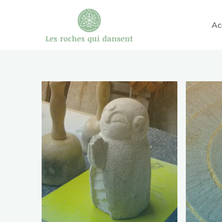
Aller
au
Ac
les roches
contenu
qui
dansent
gravures
et
sculptures
sur
pierre