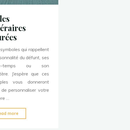
les
éraires
urées
ymboles qui rappellent
rsonnalité du défunt, ses
se-temps ou son
tère. J’espère que ces
ples vous donneront
 de personnaliser votre
ère …
"Stèles
ead more
funéraires
épurées"