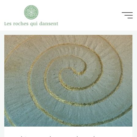
Aller
au
contenu
les
roches qui
dansent
gravures
et
sculptures
sur
pierre